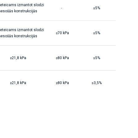
ieteicams izmantot slodzi
-
≤5%
nesošās konstrukcijās
ieteicams izmantot slodzi
≥70 kPa
≤5%
nesošās konstrukcijās
≥21,8 kPa
≥80 kPa
≤5%
≥21,8 kPa
≥80 kPa
≤3,5%