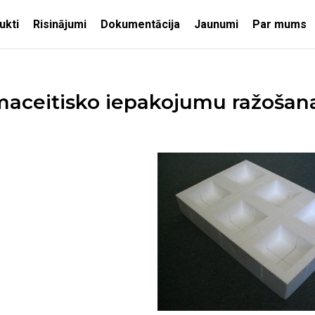
ukti
Risinājumi
Dokumentācija
Jaunumi
Par mums
maceitisko iepakojumu ražošan
KORATĪVIE
PALIEKOŠIE VEIDŅI
Siltinātie pārseguma
veidņi
Siltinātie pamatu veidņi
Siltinātie sienu veidņi
Siltinātie starpsienu
elementi