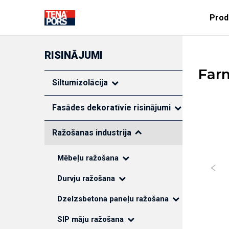
Prod
RISINĀJUMI
RISINĀJUMI BŪVNIECĪBAI
Far
Siltumizolācija
Fasādes dekoratīvie risinājumi
Sienas siltumizolācija
Grīdas siltumizolācija
SILTUMIZOLĀCIJA
FASĀDES DE
Ražošanas industrija
Fasādes dekoratīvie elementi
ELEMENTI
Pamatu siltumizolācija
Siltumizolācijas čaulas
Mēbeļu ražošana
Pamatu siltumizolācija
Jumta siltumizolācija
Grīdas siltumizolācija
Durvju ražošana
Sienu siltumizolācija
Cauruļvadiem
Dzelzsbetona paneļu ražošana
Jumta siltumizolācija
SIP māju ražošana