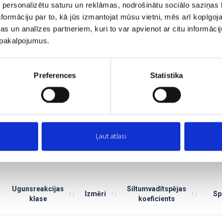
 personalizētu saturu un reklāmas, nodrošinātu sociālo saziņas l
Labas amortizējošās īpašības;
formāciju par to, kā jūs izmantojat mūsu vietni, mēs arī kopīgo
Izturīgs pret triecieniem un satricinājumiem;
s un analīzes partneriem, kuri to var apvienot ar citu informācij
u pakalpojumus.
Augsta slodzes noturība;
Zema ūdens uzsūce;
Izturīgs pret mikroorganismu iedarbību;
Preferences
Statistika
Mazs svars;
Augstvērtīgi siltumtehniskie rādītāji;
Plašs izmēru un formu klāsts.
Ļaut atlasi
Ugunsreakcijas
Siltumvadītspējas
Izmēri
Sp
klase
koeficients