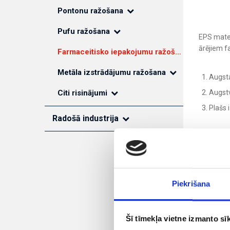
Pontonu ražošana
Pufu ražošana
EPS mater
ārējiem f
Farmaceitisko iepakojumu ražošana
Metāla izstrādājumu ražošana
Augsta
Citi risinājumi
Augstv
Plašs 
Radošā industrija
Citi risinājumi
PR
Tēlotāja māksla
Piekrišana
Reklāmas
Mūsu
Dizains
Šī tīmekļa vietne izmanto sīk
Arhitektūra