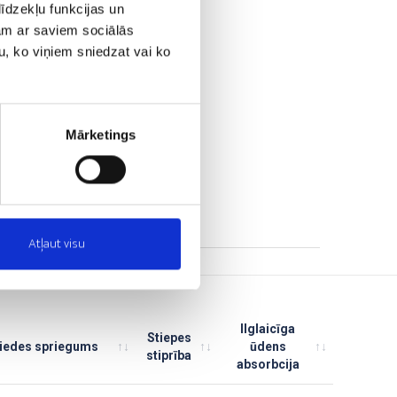
īdzekļu funkcijas un
jam ar saviem sociālās
u, ko viņiem sniedzat vai ko
Mārketings
Atļaut visu
Ilglaicīga
Stiepes
iedes spriegums
ūdens
stiprība
absorbcija