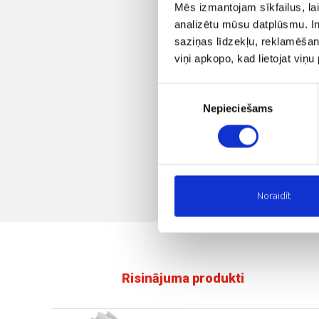
Mēs izmantojam sīkfailus, lai
analizētu mūsu datplūsmu. In
saziņas līdzekļu, reklamēšana
viņi apkopo, kad lietojat viņ
Piekrišanas
Nepieciešams
izvēle
Noraidīt
Risinājuma produkti