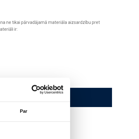
na ne tikai pārvadājamā materiāla aizsardzību pret
eriāli ir:
Par