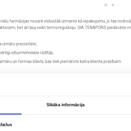
iālu farmācijas nozarē visbiežāk izmanto kā iepakojumu, jo tas nodroši
aktoriem, bet arī ļauj veikt termoregulāciju. SIA TENAPORS piedāvātie mat
 izmēru precizitāte;
ērtīgi siltumtehniskie rādītāji;
izmēru un formas klāsts, kas tiek piemērots katra klienta prasībām.
IEKŠROCĪBAS
Sīkāka informācija
 izstrādājumu galvenās priekšrocības ir:
failus
Izmēru precizitāte;