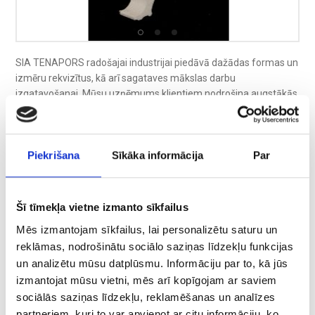
Reklāmas
Pontonu ražošana
Dizains
Pufu ražošana
Arhitektūra
Farmaceitisko iepakojumu ražošana
SIA TENAPORS radošajai industrijai piedāvā dažādas formas un
izmēru rekvizītus, kā arī sagataves mākslas darbu
Metāla izstrādājumu ražošana
izgatavošanai. Mūsu uzņēmums klientiem nodrošina augstākās
kvalitātes produktus, kuri tiek sagatavoti pēc klientu iesniegtās
Citi risinājumi
specifikācijas. Atkarībā no projekta sarežģītības un specifikas
tiek piedāvāts gan apstrādāt klienta iesniegtos galaprodukta
Piekrišana
Sīkāka informācija
Par
rasējumus, gan izveidot rasējumus vadoties no sniegtās
informācijas.
Šī tīmekļa vietne izmanto sīkfailus
PRIEKŠROCĪBAS
Mēs izmantojam sīkfailus, lai personalizētu saturu un
reklāmas, nodrošinātu sociālo saziņas līdzekļu funkcijas
un analizētu mūsu datplūsmu. Informāciju par to, kā jūs
Mūsu izstrādājumu galvenās priekšrocības ir:
izmantojat mūsu vietni, mēs arī kopīgojam ar saviem
sociālās saziņas līdzekļu, reklamēšanas un analīzes
Izmēru precizitāte;
partneriem, kuri to var apvienot ar citu informāciju, ko