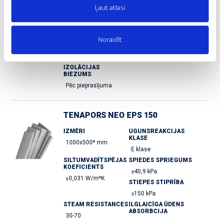
KOEFICIENTS
Ļaut atlasi
≥54,5 kPa
≤0,034 W/m*K
STIEPES STIPRĪBA
≥200 kPa
Noraidīt
STEAM RESISTANCES
ILGLAICĪGA ŪDENS
ABSORBCIJA
40-100
≤5%
IZOLĀCIJAS
BIEZUMS
Pēc pieprasījuma
TENAPORS NEO EPS 150
IZMĒRI
UGUNSREAKCIJAS
KLASE
1000x500* mm
E klase
SILTUMVADĪTSPĒJAS
SPIEDES SPRIEGUMS
KOEFICIENTS
≥40,9 kPa
≤0,031 W/m*K
STIEPES STIPRĪBA
≥150 kPa
STEAM RESISTANCES
ILGLAICĪGA ŪDENS
ABSORBCIJA
30-70