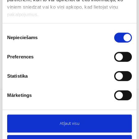
Labas amortizējošās īpašības;
viņiem sniedzat vai ko viņi apkopo, kad lietojat viņu
Izturīgs pret triecieniem un satricinājumiem;
pakalpojumus.
Augsta slodzes noturība;
Piekrišanas
Zema ūdens uzsūce;
Nepieciešams
izvēle
Izturīgs pret mikroorganismu iedarbību;
Mazs svars;
Preferences
Augstvērtīgi siltumtehniskie rādītāji;
Plašs izmēru un formu klāsts.
Statistika
Mārketings
TENAPORS EPS 200
IZMĒRI
UGUNSREAKCIJAS
KLASE
Atļaut visu
1000x500* mm
E klase
SILTUMVADĪTSPĒJAS
SPIEDES SPRIEGUMS