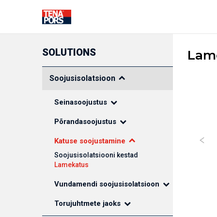
SOLUTIONS
Lam
EHITUSLAHENDUSED
Soojusisolatsioon
Seinasoojustus
Põrandasoojustus
SOOJUSISOLATSIOON
FASSAADI
DEKORATIIV
Katuse soojustamine
ELEMENDID
Isolatsioon kest
Vundamendi
Soojusisolatsiooni kestad
soojusisolatsioon
Lamekatus
Põrandasoojustus
Vundamendi soojusisolatsioon
Seinasoojustus
Katuse soojustamine
Torujuhtmete jaoks