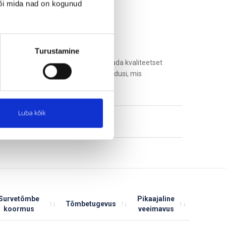
või mida nad on kogunud
Turustamine
e madala tiheduse tõttu võimalik tagada kvaliteetset
asäästlikke ja lihtsaid disainilahendusi, mis
Luba kõik
Survetõmbe
Pikaajaline
Tõmbetugevus
koormus
veeimavus