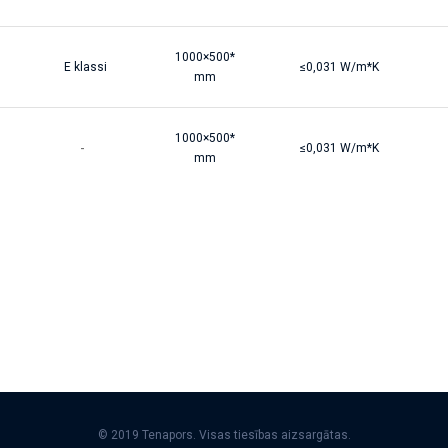
1000×500*
E klassi
≤0,031 W/m*K
mm
1000×500*
-
≤0,031 W/m*K
mm
© 2019 Tenapors. Visas tiesības aizsargātas.