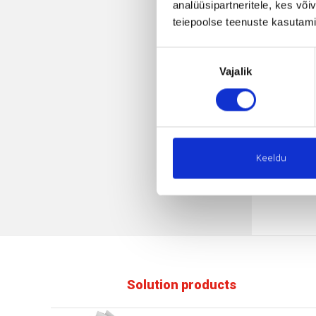
analüüsipartneritele, kes võ
M
teiepoolse teenuste kasutami
P
K
Nõusoleku
M
Vajalik
valik
EPS 
pika
anna
Keeldu
PA
Solution products