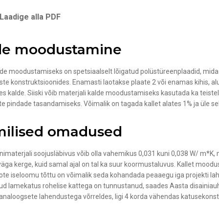
Laadige alla PDF
de moodustamine
lde moodustamiseks on spetsiaalselt lõigatud polüstüreenplaadid, mid
te konstruktsioonides. Enamasti laotakse plaate 2 või enamas kihis, alu
ues kalde. Siiski võib materjali kalde moodustamiseks kasutada ka teist
e pindade tasandamiseks. Võimalik on tagada kallet alates 1% ja üle s
milised omadused
onimaterjali soojusläbivus võib olla vahemikus 0,031 kuni 0,038 W/ m*K, 
väga kerge, kuid samal ajal on tal ka suur koormustaluvus. Kallet moodusta
ote iseloomu tõttu on võimalik seda kohandada peaaegu iga projekti lah
ud lamekatus rohelise kattega on tunnustanud, saades Aasta disainiauhi
naloogsete lahendustega võrreldes, ligi 4 korda vähendas katusekonst