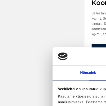
Koo
Selles la
kg/m2. Se
pinnale. 
koormust,
kg/m3, se
S
Ener
Nõusolek
järg
L
Veebilehel on kasutatud küp
I
Kasutame küpsiseid sisu ja r
P
analüüsimiseks. Edastame tea