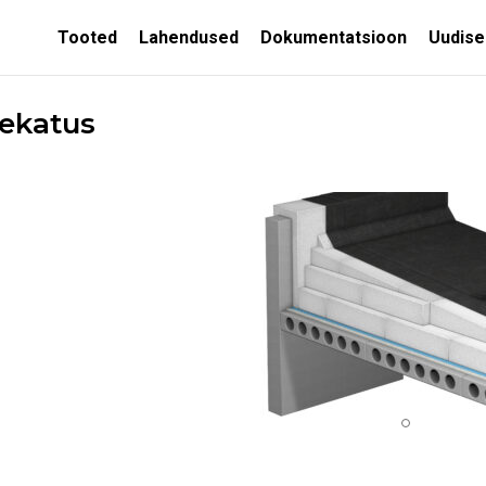
Tooted
Lahendused
Dokumentatsioon
Uudise
ekatus
MITTEEEMALDATAVAD
SED
RAKETISED
Soojusisolatsiooni
kestad
Soojustatud seina
valuvormid
Soojustatud
vundamendivormid