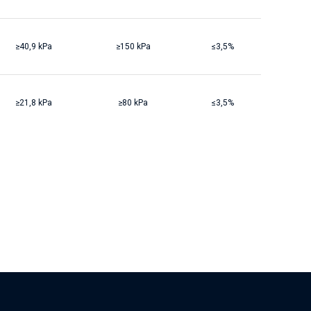
≥40,9 kPa
≥150 kPa
≤3,5%
≥21,8 kPa
≥80 kPa
≤3,5%