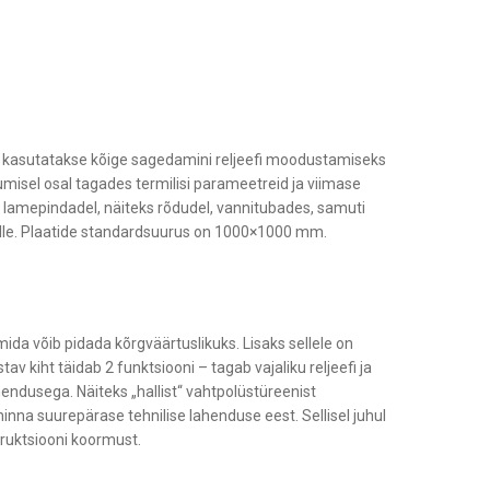
a kasutatakse kõige sagedamini reljeefi moodustamiseks
misel osal tagades termilisi parameetreid ja viimase
el lamepindadel, näiteks rõdudel, vannitubades, samuti
elle. Plaatide standardsuurus on 1000×1000 mm.
mida võib pidada kõrgväärtuslikuks. Lisaks sellele on
v kiht täidab 2 funktsiooni – tagab vajaliku reljeefi ja
endusega. Näiteks „hallist“ vahtpolüstüreenist
nna suurepärase tehnilise lahenduse eest. Sellisel juhul
ruktsiooni koormust.