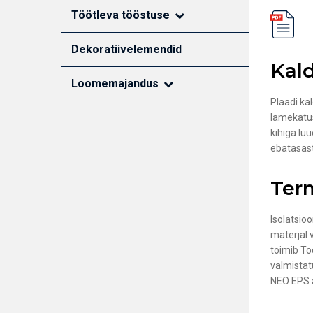
Töötleva tööstuse
Dekoratiivelemendid
Monteeritavate betoonpaneelide tootmine
Kal
Fassaadi dekoratiivsed elemendid
Loomemajandus
Soojustamine ja viimistlemine
Plaadi ka
keraamiliste plaatidega
lamekatus
kihiga lu
ebatasast
Ter
Isolatsio
materjal 
toimib To
valmistat
NEO EPS a