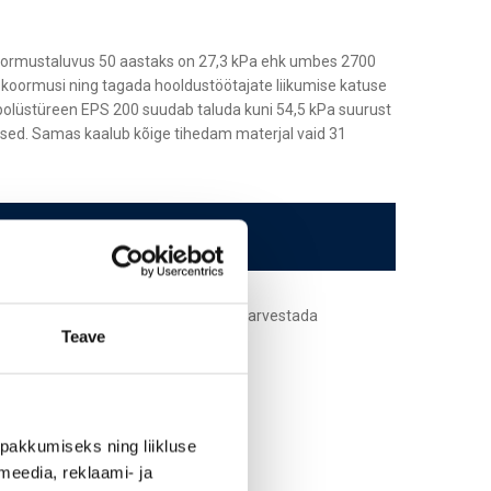
koormustaluvus 50 aastaks on 27,3 kPa ehk umbes 2700
ud koormusi ning tagada hooldustöötajate liikumise katuse
olüstüreen EPS 200 suudab taluda kuni 54,5 kPa suurust
teised. Samas kaalub kõige tihedam materjal vaid 31
isolatsioonimaterjali sobivust, tuleb arvestada
Teave
pakkumiseks ning liikluse
meedia, reklaami- ja