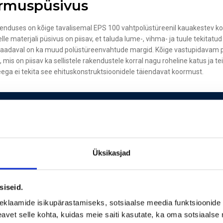
rmuspüsivus
henduses on kõige tavalisemal EPS 100 vahtpolüstüreenil kauakestev 
lle materjali püsivus on piisav, et taluda lume-, vihma- ja tuule tekitat
Saadaval on ka muud polüstüreenvahtude margid. Kõige vastupidavam p
 mis on piisav ka sellistele rakendustele korral nagu roheline katus ja 
ega ei tekita see ehituskonstruktsioonidele täiendavat koormust.
OBIVUS
giasäästliku katuse soojustamise lahenduse projekteerimisel, et mõista 
Üksikasjad
miste materjali omadustega:
oodud soojustakistusega;
siseid.
solatsioonikihi paksusega;
eklaamide isikupärastamiseks, sotsiaalse meedia funktsioonide 
ikaajaline koormustaluvusega;
vet selle kohta, kuidas meie saiti kasutate, ka oma sotsiaalse 