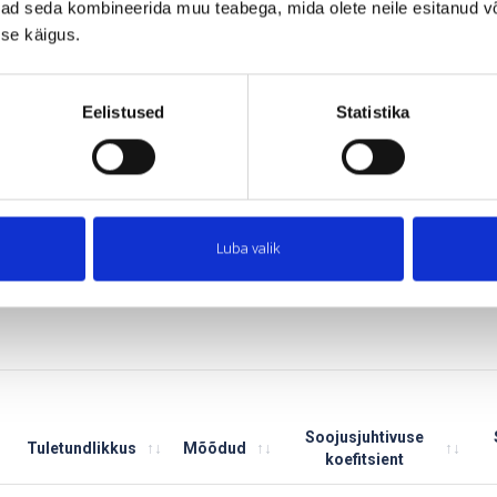
ivad seda kombineerida muu teabega, mida olete neile esitanud 
aterjali väike kaal;
se käigus.
aigaldamise lihtsusega;
allet moodustavate komponentide kättesaadavuse ja sobivusega;
aterjali keskkonnasäästlikus.
Eelistused
Statistika
isolatsioon vastab kõigile esitatud kriteeriumidele. Lisaks on materjalid
ajalist koormustakistust. Sellised omadused võimaldavad luua väga energi
vad hoonetele esteetilise väärtuse.
Luba valik
IGALDAMISE LIHTSUS
Soojusjuhtivuse
Tuletundlikkus
Mõõdud
koefitsient