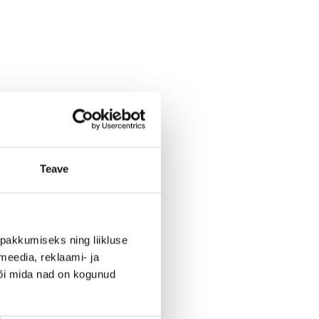
Teave
pakkumiseks ning liikluse
meedia, reklaami- ja
või mida nad on kogunud