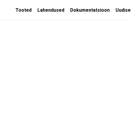
Tooted
Lahendused
Dokumentatsioon
Uudise
MITTEEEMALDATAVAD
SED
RAKETISED
Soojusisolatsiooni
kestad
Soojustatud seina
valuvormid
Soojustatud
vundamendivormid