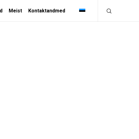
d
Meist
Kontaktandmed
TÖÖSTUSLAHENDUSED
TÖÖTLEVA TÖÖSTUSE
LOOMINGULINE TÖÖSTUSES