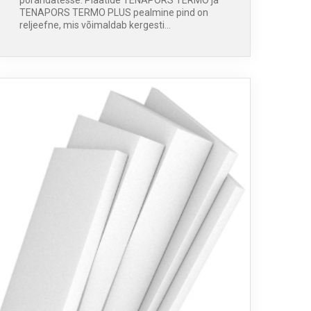
põrandatesse. Plaatide TENAPORS TERMO ja
TENAPORS TERMO PLUS pealmine pind on
reljeefne, mis võimaldab kergesti…