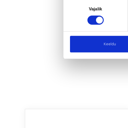
Nõusoleku
Vajalik
valik
Keeldu