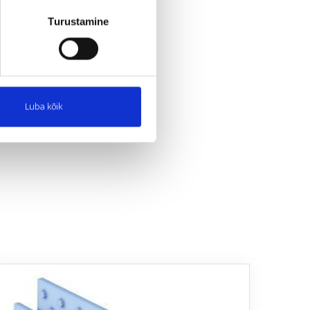
Turustamine
Luba kõik