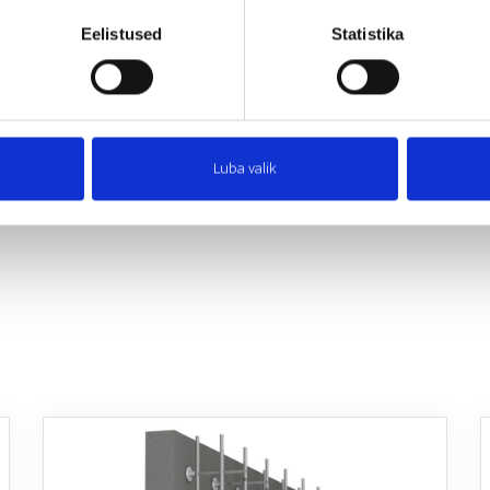
Eelistused
Statistika
Luba valik