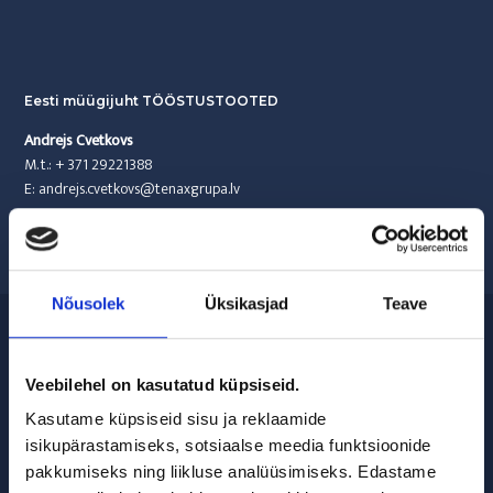
Eesti müügijuht TÖÖSTUSTOOTED
Andrejs Cvetkovs
M. t.:
+ 371 29221388
E:
andrejs.cvetkovs@tenaxgrupa.lv
Nõusolek
Üksikasjad
Teave
A: Spodrības tänav 1, Dobele,
Latvija, LV-3701
T:
+371 63720901
Veebilehel on kasutatud küpsiseid.
F:
+371 63724371
E:
tenapors@tenaxgrupa.lv
Kasutame küpsiseid sisu ja reklaamide
isikupärastamiseks, sotsiaalse meedia funktsioonide
pakkumiseks ning liikluse analüüsimiseks. Edastame