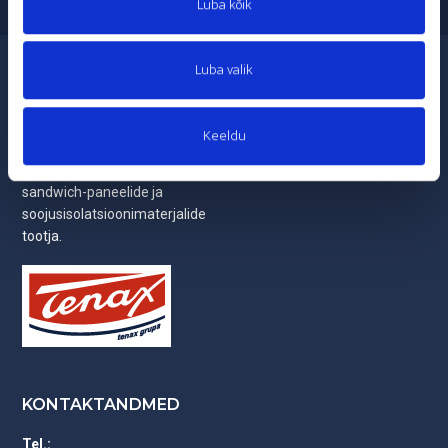
Luba kõik
Luba valik
SIA TENAX (kaubamärk
Dokumentatsioon
TENAPORS) on asutatud
Meist
1991. aastal Lätis Dobeles
Keeldu
ning on praeguse seisuga
Privaatsuspõhimõtted
Baltimaade suurim
sandwich-paneelide ja
soojusisolatsioonimaterjalide
tootja.
KONTAKTANDMED
Tel.: