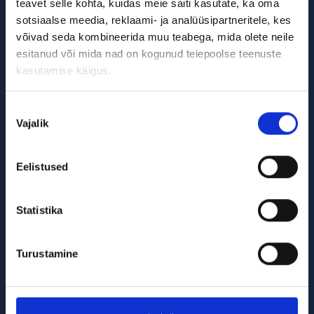
teavet selle kohta, kuidas meie saiti kasutate, ka oma
REKVISIIDID
sotsiaalse meedia, reklaami- ja analüüsipartneritele, kes
võivad seda kombineerida muu teabega, mida olete neile
Osaühing TENAPORS
esitanud või mida nad on kogunud teiepoolse teenuste
Reg-kood:
48503013798
kasutamise käigus.
Juriidiline aadress:
Spodrības iela 1, Dobele,
Dobele piirkond, LV-3701, Läti
Nõusoleku
Pank: AS SWEDBANK
Vajalik
valik
Kood: HABALV22
Konto nr: LV25HABA0551017730294
Eelistused
Pank: SEB banka
Kood: UNLALV2X
Statistika
Konto nr: LV61UNLA0050011427129
Pank: Luminor bank AS
Turustamine
Kood: RIKOLV2X
Konto nr: LV57RIKO0000082532499