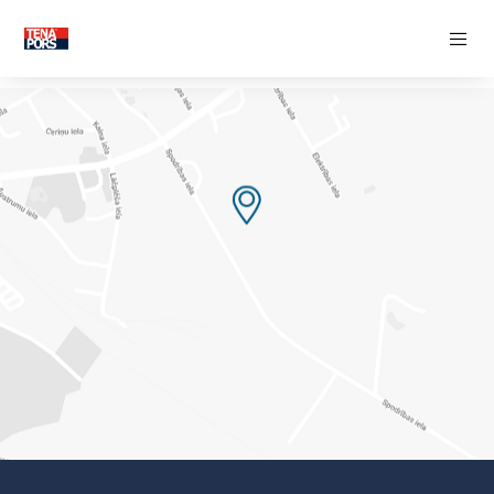
SOOJUSISOLATSIOON
Isolatsioon kest
Vundamendi soojusisolatsioon
Põrandasoojustus
Seinasoojustus
Katuse soojustamine
FASSAADI DEKORATIIVSED ELEMENDID
MITTEEEMALDATAVAD RAKETISED
Soojusisolatsiooni kestad
Soojustatud seina valuvormid
Soojustatud vundamendivormid
TÖÖTLEVA TÖÖSTUSE
LOOMINGULINE TÖÖSTUSES