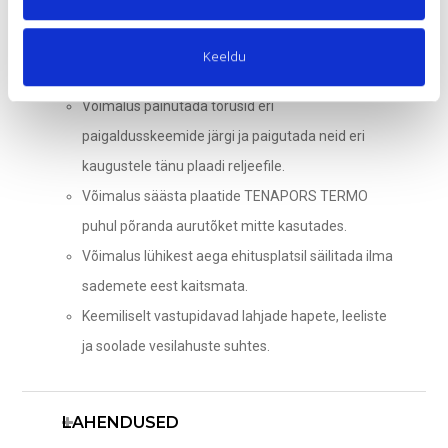
poolpunn- või haakeühendusele.
Väga kerged tooted – mugav paigaldada, ei teki
Keeldu
olulist koormust hoone konstruktsioonile.
Võimalus painutada torusid eri
paigaldusskeemide järgi ja paigutada neid eri
kaugustele tänu plaadi reljeefile.
Võimalus säästa plaatide TENAPORS TERMO
puhul põranda aurutõket mitte kasutades.
Võimalus lühikest aega ehitusplatsil säilitada ilma
sademete eest kaitsmata.
Keemiliselt vastupidavad lahjade hapete, leeliste
ja soolade vesilahuste suhtes.
LAHENDUSED