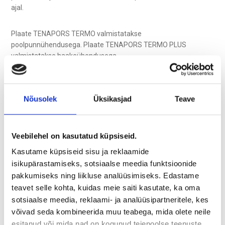
ajal.
Plaate TENAPORS TERMO valmistatakse
poolpunnühendusega. Plaate TENAPORS TERMO PLUS
valmistatakse haakeühendusega.
Konkreetse toote puhul tagatud omadused on esitatud
pakendile kinnitatud märgistusel ja toimivusdeklaratsioonis.
Nõusolek
Üksikasjad
Teave
Veebilehel on kasutatud küpsiseid.
Laadige alla PDF
Kasutame küpsiseid sisu ja reklaamide
isikupärastamiseks, sotsiaalse meedia funktsioonide
pakkumiseks ning liikluse analüüsimiseks. Edastame
teavet selle kohta, kuidas meie saiti kasutate, ka oma
sotsiaalse meedia, reklaami- ja analüüsipartneritele, kes
võivad seda kombineerida muu teabega, mida olete neile
esitanud või mida nad on kogunud teiepoolse teenuste