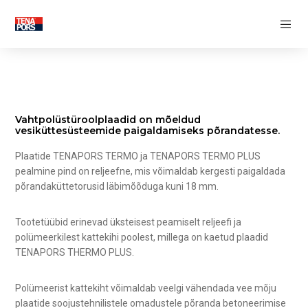
SOOJUSISOLATSIOON
Isolatsioon kest
Vundamendi soojusisolatsioon
Põrandasoojustus
Seinasoojustus
Katuse soojustamine
Vahtpolüstüroolplaadid on mõeldud
FASSAADI DEKORATIIVSED ELEMENDID
vesiküttesüsteemide paigaldamiseks põrandatesse.
Plaatide TENAPORS TERMO ja TENAPORS TERMO PLUS
MITTEEEMALDATAVAD RAKETISED
pealmine pind on reljeefne, mis võimaldab kergesti paigaldada
Soojusisolatsiooni kestad
põrandaküttetorusid läbimõõduga kuni 18 mm.
Soojustatud seina valuvormid
Soojustatud vundamendivormid
Tootetüübid erinevad üksteisest peamiselt reljeefi ja
TÖÖTLEVA TÖÖSTUSE
polümeerkilest kattekihi poolest, millega on kaetud plaadid
TENAPORS THERMO PLUS.
LOOMINGULINE TÖÖSTUSES
Polümeerist kattekiht võimaldab veelgi vähendada vee mõju
plaatide soojustehnilistele omadustele põranda betoneerimise