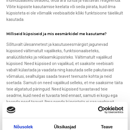
individuaalseid seadeid, teda ära tunda ja vastavalt reageerida.
Võite küpsiste kasutamise keelata või seda piirata, kuid ilma
küpsisteta ei ole võimalik veebisaitide kõiki funktsioone täielikult
kasutada.
Milliseid küpsiseid ja mis eesmärkidel me kasutame?
Sõltuvalt ülesannetest ja kasutuseesmärgist jagunevad
küpsised vältimatult vajalikeks, funktsionaalseteks,
analüütilisteks ja reklaamiküpsisteks. Vältimatult vajalikud
küpsised. Need küpsised on vajalikud, et saaksite veebisaiti
vabalt külastada ja vaadata ning kasutada selle pakutavaid
võimalusi, sealhulgas saada teavet teenuste kohta ja neid
soetada. Samuti on need vajalikud selleks, et me saaksime täita
teie algatatud päringuid. Need küpsised tuvastavad teie
seadme, kuid need ei tuvasta teid ennast, samuti ei kogu ega
koonda need teavet. Ilma nende küpsisteta ei saa veebisait
täielikult toimida, näiteks pakkuda teile vajalikku teavet, tagada
nõutud teenuseid e-poes või kuvada soovitud videot. Need
küpsised salvestatakse teie seadmesse kuni brauseri
Nõusolek
Üksikasjad
Teave
sulgemiseni. Vastavalt infoühiskonna teenuste seadusele