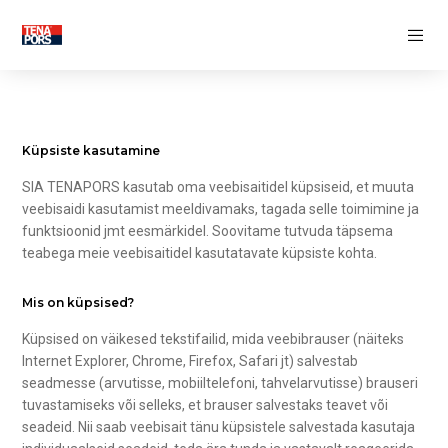
SOOJUSISOLATSIOON
Isolatsioon kest
Vundamendi soojusisolatsioon
Põrandasoojustus
Seinasoojustus
Katuse soojustamine
Küpsiste kasutamine
FASSAADI DEKORATIIVSED ELEMENDID
SIA TENAPORS kasutab oma veebisaitidel küpsiseid, et muuta
veebisaidi kasutamist meeldivamaks, tagada selle toimimine ja
funktsioonid jmt eesmärkidel. Soovitame tutvuda täpsema
MITTEEEMALDATAVAD RAKETISED
teabega meie veebisaitidel kasutatavate küpsiste kohta.
Soojusisolatsiooni kestad
Soojustatud seina valuvormid
Soojustatud vundamendivormid
Mis on küpsised?
TÖÖTLEVA TÖÖSTUSE
Küpsised on väikesed tekstifailid, mida veebibrauser (näiteks
Internet Explorer, Chrome, Firefox, Safari jt) salvestab
seadmesse (arvutisse, mobiiltelefoni, tahvelarvutisse) brauseri
LOOMINGULINE TÖÖSTUSES
tuvastamiseks või selleks, et brauser salvestaks teavet või
seadeid. Nii saab veebisait tänu küpsistele salvestada kasutaja