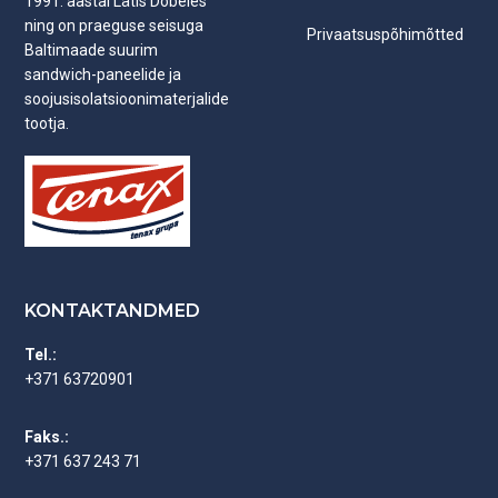
1991. aastal Lätis Dobeles
ning on praeguse seisuga
Privaatsuspõhimõtted
Baltimaade suurim
sandwich-paneelide ja
soojusisolatsioonimaterjalide
tootja.
KONTAKTANDMED
Tel.:
+371 63720901
Faks.:
+371 637 243 71