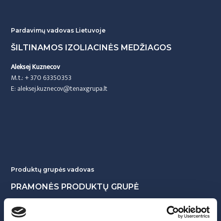
Pardavimų vadovas Lietuvoje
ŠILTINAMOS IZOLIACINĖS MEDŽIAGOS
Aleksej Kuznecov
M. t.:
+ 370 63350353
E:
aleksej.kuznecov@tenaxgrupa.lt
Produktų grupės vadovas
PRAMONĖS PRODUKTŲ GRUPĖ
Andrejs Cvetkovs
M. t.:
+ 371 29221388