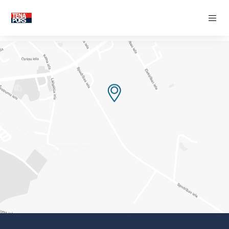
ŠILUMOS IZOLIACIJA
Izoliaciniai įdėklai
Pamatų šilumos izoliacija
Grindų šilumos izoliacija
Sienos šilumos izoliacija
Stogo šilumos izoliacija
FASADO DEKORATYVINIAI ELEMENTAI
LIEKAMŲJŲ KLOJINIŲ SISTEMOS
Apšiltinti sienų klojiniai
Apšiltinti perdangos klojiniai
APDIRBAMOJI PRAMONĖ
KŪRYBINĖ INDUSTRIJA