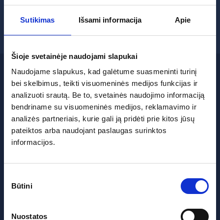
E:
andrejs.cvetkovs@tenaxgrupa.lv
Sutikimas
Išsami informacija
Apie
Šioje svetainėje naudojami slapukai
Naudojame slapukus, kad galėtume suasmeninti turinį
bei skelbimus, teikti visuomeninės medijos funkcijas ir
analizuoti srautą. Be to, svetainės naudojimo informaciją
TENAPORS, ADMINISTRACIJA IR GAMYBA
bendriname su visuomeninės medijos, reklamavimo ir
DOBELE
analizės partneriais, kurie gali ją pridėti prie kitos jūsų
A: Spodrības iela 1, Duobelė,
pateiktos arba naudojant paslaugas surinktos
Latvija, LV-3701
informacijos.
T:
+371 63720901
F:
+371 63724371
E:
tenapors@tenaxgrupa.lv
Sutikimo
Būtini
pasirinkimas
REKVIZĪTI
Nuostatos