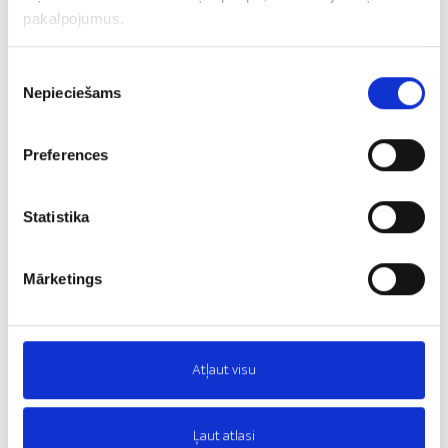
Ar Altum programmas “Aizdevumi digitalizācijai”
pakalpojumus.
atbalstu, kas tiek īstenota Eiropas Savienības
Atjaunošanas un noturības mehānisma (ANM)
Piekrišanas
finansējuma ietvaros, tiek realizēts projekts gatavās
Nepieciešams
izvēle
produkcijas pakošanas procesu optimizācijai.
Projekta mērķis ir modernizēt putupolistirola plākšņu
Preferences
pakošanas procesu, uzstādot trīs jaunas, automatizētas
pakošanas līnijas. Tas ļaus palielināt pakošanas
Statistika
kapacitāti, samazināt manuālā darba apjomu un uzlabot
noliktavas efektivitāti un ietilpību. Projekts nodrošinās
drošu produkcijas transportēšanu un uzglabāšanu.
Mārketings
Kopumā uzņēmums uzlabos ražošanas ilgtspēju un
efektivitāti.
Projekta ilgums: 07-2024-09.2025
Atļaut visu
Projekta attiecināmās izmaksas: 594 348.11 EUR
Ļaut atlasi