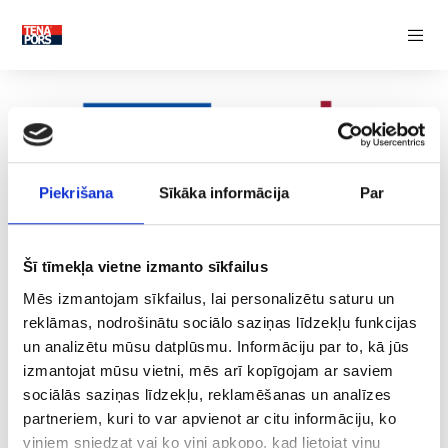
SILTUMIZOLĀCIJA
Siltumizolācijas čaulas
Pamatu siltumizolācija
Grīdas siltumizolācija
Sienu siltumizolācija
Jumta siltumizolācija
FASĀDES DEKORATĪVIE ELEMENTI
Piekrišana
Sīkāka informācija
Par
PALIEKOŠIE VEIDŅI
Šī tīmekļa vietne izmanto sīkfailus
Siltinātie pārseguma veidņi
Siltinātie pamatu veidņi
Mēs izmantojam sīkfailus, lai personalizētu saturu un
Siltinātie sienu veidņi
Siltinātie starpsienu elementi
reklāmas, nodrošinātu sociālo saziņas līdzekļu funkcijas
SIA “Tenapors” gatavās produkcijas
un analizētu mūsu datplūsmu. Informāciju par to, kā jūs
RAŽOŠANAS INDUSTRIJA
pakošanas procesu automatizācija
izmantojat mūsu vietni, mēs arī kopīgojam ar saviem
sociālās saziņas līdzekļu, reklamēšanas un analīzes
21.01.2025.
In
ES Investīciju Projekti
RADOŠĀ INDUSTRIJA
partneriem, kuri to var apvienot ar citu informāciju, ko
viņiem sniedzat vai ko viņi apkopo, kad lietojat viņu