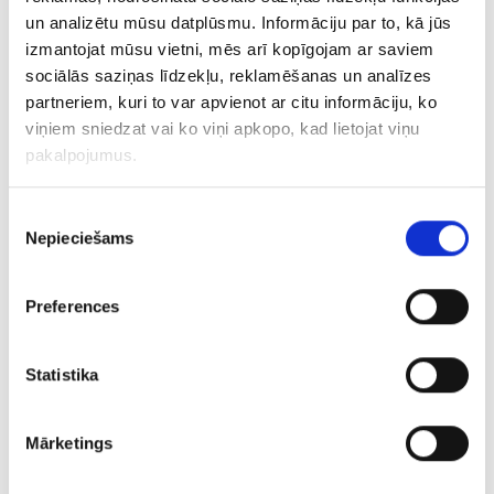
Projekta mērķis ir automatizēt putupolistirola griešanas
un analizētu mūsu datplūsmu. Informāciju par to, kā jūs
procesu, ieviešot modernu griešanas līniju ar automātisku
izmantojat mūsu vietni, mēs arī kopīgojam ar saviem
vadības funkciju. Tas ļaus samazināt manuālo darbu,
sociālās saziņas līdzekļu, reklamēšanas un analīzes
palielināt ražību, un precizitāti un produktivitāti. Iekārtas
partneriem, kuri to var apvienot ar citu informāciju, ko
ļaus ātrāk iestatīt produkcijas biezumu un nodrošināt
viņiem sniedzat vai ko viņi apkopo, kad lietojat viņu
lielāku ražošanas elastību. Rezultātā uzņēmums
pakalpojumus.
palielinās produktivitāti un konkurētspēju, piedāvājot
augstas kvalitātes produkciju.
Projekts tiek īstenots Altum programmā “Aizdevumi
Piekrišanas
digitalizācijai”, kas īstenota Eiropas Savienības
Nepieciešams
izvēle
Atjaunošanas un noturības (ANM) mehānisma ietvaros
#NextGenerationEU.
Preferences
Projekta ilgums: 07/2024-03/2026
Statistika
Projekta attiecināmās izmaksas: 550 000 EUR
Mārketings
ES līdzfinansējums: 192 500 EUR