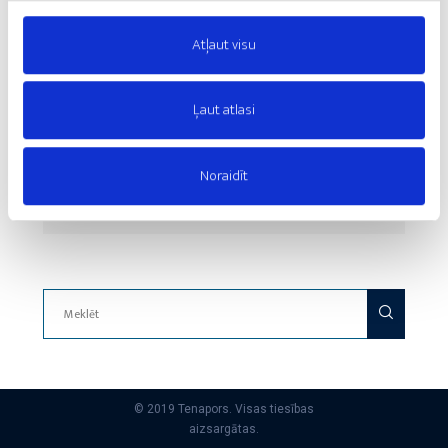
Atļaut visu
Ļaut atlasi
Noraidīt
© 2019 Tenapors. Visas tiesības
aizsargātas.