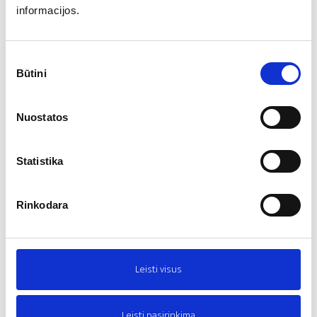
informacijos.
ŠILUMOS LAIDUMO
SLĖGIO ĮTEMPIMAI
KOEFICIENTAS
≥40,9 kPa
≤0,034 W/m*K
TEMPIMO STIPRIS
Sutikimo
≥150 kPa
Būtini
pasirinkimas
STEAM RESISTANCES
ILGALAIKIS VANDENS
ĮSISAVINIMAS
30-70
≤3,5%
Nuostatos
IZOLIACIJOS STORIS
,
,
100 mm
30 mm
,
50 mm
80 mm
Statistika
TENAPORS L EPS
Rinkodara
MATMENYS
GAISRO REAKCIJOS
KLASĖ
Paprašius
nenurodyta
ŠILUMOS LAIDUMO
SLĖGIO ĮTEMPIMAI
Leisti visus
KOEFICIENTAS
,
≥40,9 kPa
≥54,5 kPa
≤0,034 W/m*K
TEMPIMO STIPRIS
,
≥150 kPa
≥200 kPa
Leisti pasirinkimą