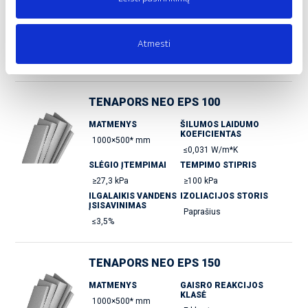
STEAM RESISTANCES
ILGALAIKIS VANDENS
ĮSISAVINIMAS
,
30-70
40-100
≤5%
Atmesti
IZOLIACIJOS STORIS
100 mm
TENAPORS NEO EPS 100
MATMENYS
ŠILUMOS LAIDUMO
KOEFICIENTAS
1000×500* mm
≤0,031 W/m*K
SLĖGIO ĮTEMPIMAI
TEMPIMO STIPRIS
≥27,3 kPa
≥100 kPa
ILGALAIKIS VANDENS
IZOLIACIJOS STORIS
ĮSISAVINIMAS
Paprašius
≤3,5%
TENAPORS NEO EPS 150
MATMENYS
GAISRO REAKCIJOS
KLASĖ
1000×500* mm