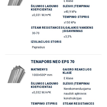
E klasė
ŠILUMOS LAIDUMO
SLĖGIO ĮTEMPIMAI
KOEFICIENTAS
≥40,9 kPa
≤0,031 W/m*K
TEMPIMO STIPRIS
≥150 kPa
STEAM RESISTANCES
ILGALAIKIS VANDENS
ĮSISAVINIMAS
30-70
≤3,5%
IZOLIACIJOS STORIS
Paprašius
TENAPORS NEO EPS 70
MATMENYS
GAISRO REAKCIJOS
KLASĖ
1000×500* mm
E klasė
ŠILUMOS LAIDUMO
SLĖGIO ĮTEMPIMAI
KOEFICIENTAS
Nerekomenduojama
≤0,032 W/m*K
naudoti apkrovos
konstrukcijas
TEMPIMO STIPRIS
STEAM RESISTANCES