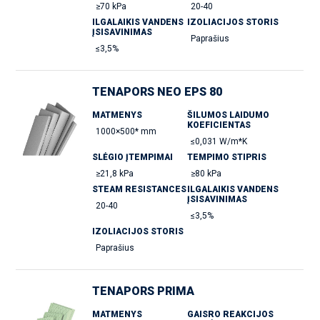
≥70 kPa
20-40
ILGALAIKIS VANDENS
IZOLIACIJOS STORIS
ĮSISAVINIMAS
Paprašius
≤3,5%
TENAPORS NEO EPS 80
MATMENYS
ŠILUMOS LAIDUMO
KOEFICIENTAS
1000×500* mm
≤0,031 W/m*K
SLĖGIO ĮTEMPIMAI
TEMPIMO STIPRIS
≥21,8 kPa
≥80 kPa
STEAM RESISTANCES
ILGALAIKIS VANDENS
ĮSISAVINIMAS
20-40
≤3,5%
IZOLIACIJOS STORIS
Paprašius
TENAPORS PRIMA
MATMENYS
GAISRO REAKCIJOS