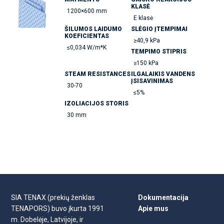
KLASĖ
1200×600 mm
E klasė
ŠILUMOS LAIDUMO
SLĖGIO ĮTEMPIMAI
KOEFICIENTAS
≥40,9 kPa
≤0,034 W/m*K
TEMPIMO STIPRIS
≥150 kPa
STEAM RESISTANCES
ILGALAIKIS VANDENS
ĮSISAVINIMAS
30-70
≤5%
IZOLIACIJOS STORIS
30 mm
SIA TENAX (prekių ženklas
Dokumentacija
TENAPORS) buvo įkurta 1991
Apie mus
m. Dobelėje, Latvijoje, ir