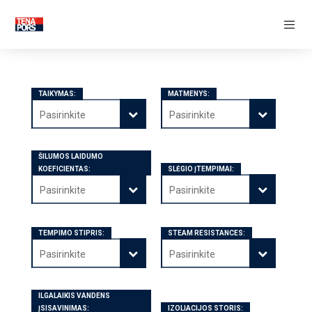
ŠILUMOS IZOLIACIJA
Izoliaciniai įdėklai
Pamatų šilumos izoliacija
Grindų šilumos izoliacija
Sienos šilumos izoliacija
TAIKYMAS:
MATMENYS:
Stogo šilumos izoliacija
Pasirinkite
Pasirinkite
FASADO DEKORATYVINIAI ELEMENTAI
ŠILUMOS LAIDUMO
LIEKAMŲJŲ KLOJINIŲ SISTEMOS
KOEFICIENTAS:
SLĖGIO ĮTEMPIMAI:
Apšiltinti sienų klojiniai
Pasirinkite
Pasirinkite
Apšiltinti perdangos klojiniai
APDIRBAMOJI PRAMONĖ
TEMPIMO STIPRIS:
STEAM RESISTANCES:
Pasirinkite
Pasirinkite
KŪRYBINĖ INDUSTRIJA
ILGALAIKIS VANDENS
ĮSISAVINIMAS:
IZOLIACIJOS STORIS: