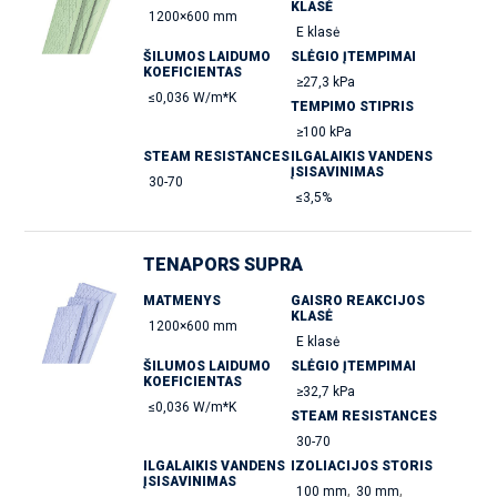
KLASĖ
1200×600 mm
E klasė
ŠILUMOS LAIDUMO
SLĖGIO ĮTEMPIMAI
KOEFICIENTAS
≥27,3 kPa
≤0,036 W/m*K
TEMPIMO STIPRIS
≥100 kPa
STEAM RESISTANCES
ILGALAIKIS VANDENS
ĮSISAVINIMAS
30-70
≤3,5%
TENAPORS SUPRA
MATMENYS
GAISRO REAKCIJOS
KLASĖ
1200×600 mm
E klasė
ŠILUMOS LAIDUMO
SLĖGIO ĮTEMPIMAI
KOEFICIENTAS
≥32,7 kPa
≤0,036 W/m*K
STEAM RESISTANCES
30-70
ILGALAIKIS VANDENS
IZOLIACIJOS STORIS
ĮSISAVINIMAS
,
,
100 mm
30 mm