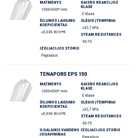
MATMENYS
GAISRO REAKCIJOS
KLASĖ
1000×500* mm
E klasė
ŠILUMOS LAIDUMO
SLĖGIO ĮTEMPIMAI
KOEFICIENTAS
≥32,7 kPa
≤0,036 W/m*K
STEAM RESISTANCES
30-70
IZOLIACIJOS STORIS
Paprašius
TENAPORS EPS 150
MATMENYS
GAISRO REAKCIJOS
KLASĖ
1000×500* mm
E klasė
ŠILUMOS LAIDUMO
SLĖGIO ĮTEMPIMAI
KOEFICIENTAS
≥32,7 kPa
≤0,036 W/m*K
STEAM RESISTANCES
30-70
ILGALAIKIS VANDENS
IZOLIACIJOS STORIS
ĮSISAVINIMAS
Paprašius