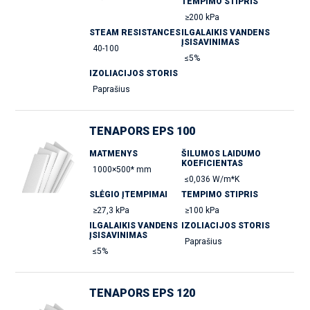
TEMPIMO STIPRIS
≥200 kPa
STEAM RESISTANCES
ILGALAIKIS VANDENS
ĮSISAVINIMAS
40-100
≤5%
IZOLIACIJOS STORIS
Paprašius
TENAPORS EPS 100
MATMENYS
ŠILUMOS LAIDUMO
KOEFICIENTAS
1000×500* mm
≤0,036 W/m*K
SLĖGIO ĮTEMPIMAI
TEMPIMO STIPRIS
≥27,3 kPa
≥100 kPa
ILGALAIKIS VANDENS
IZOLIACIJOS STORIS
ĮSISAVINIMAS
Paprašius
≤5%
TENAPORS EPS 120