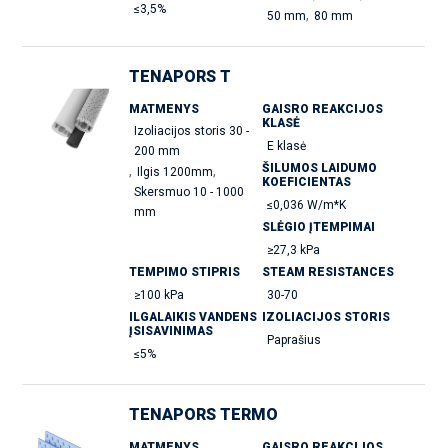
≤3,5%
,
50 mm
80 mm
TENAPORS T
MATMENYS
GAISRO REAKCIJOS
KLASĖ
Izoliacijos storis 30 -
E klasė
200 mm
ŠILUMOS LAIDUMO
,
,
Ilgis 1200mm
KOEFICIENTAS
Skersmuo 10 - 1000
≤0,036 W/m*K
mm
SLĖGIO ĮTEMPIMAI
≥27,3 kPa
TEMPIMO STIPRIS
STEAM RESISTANCES
≥100 kPa
30-70
ILGALAIKIS VANDENS
IZOLIACIJOS STORIS
ĮSISAVINIMAS
Paprašius
≤5%
TENAPORS TERMO
MATMENYS
GAISRO REAKCIJOS