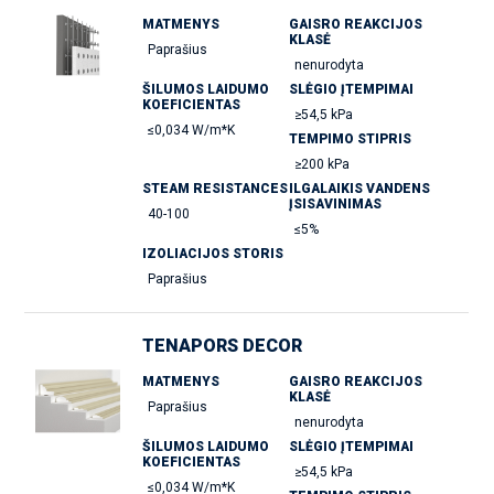
MATMENYS
GAISRO REAKCIJOS
KLASĖ
Paprašius
nenurodyta
ŠILUMOS LAIDUMO
SLĖGIO ĮTEMPIMAI
KOEFICIENTAS
≥54,5 kPa
≤0,034 W/m*K
TEMPIMO STIPRIS
≥200 kPa
STEAM RESISTANCES
ILGALAIKIS VANDENS
ĮSISAVINIMAS
40-100
≤5%
IZOLIACIJOS STORIS
Paprašius
TENAPORS DECOR
MATMENYS
GAISRO REAKCIJOS
KLASĖ
Paprašius
nenurodyta
ŠILUMOS LAIDUMO
SLĖGIO ĮTEMPIMAI
KOEFICIENTAS
≥54,5 kPa
≤0,034 W/m*K