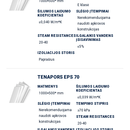
1000×500* mm
E klasė
ŠILUMOS LAIDUMO
SLĖGIO ĮTEMPIMAI
KOEFICIENTAS
Nerekomenduojama
≤0,040 W/m*K
naudoti apkrovos
konstrukcijas
STEAM RESISTANCES
ILGALAIKIS VANDENS
ĮSISAVINIMAS
20-40
≤5%
IZOLIACIJOS STORIS
Paprašius
TENAPORS EPS 70
MATMENYS
ŠILUMOS LAIDUMO
KOEFICIENTAS
1000×500* mm
≤0,039 W/m*K
SLĖGIO ĮTEMPIMAI
TEMPIMO STIPRIS
Nerekomenduojama
≥70 kPa
naudoti apkrovos
STEAM RESISTANCES
konstrukcijas
20-40
ILGALAIKIS VANDENS
IZOLIACIJOS STORIS