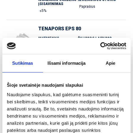
ĮSISAVINIMAS
Paprašius
≤5%
TENAPORS EPS 80
MATMENYS
ŠILUMOS LAIDUMO
KOEFICIENTAS
1000×500* mm
≤0,037 W/m*K
SLĖGIO ĮTEMPIMAI
TEMPIMO STIPRIS
Sutikimas
≥21,8 kPa
Išsami informacija
≥80 kPa
Apie
STEAM RESISTANCES
ILGALAIKIS VANDENS
ĮSISAVINIMAS
20-40
≤5%
Šioje svetainėje naudojami slapukai
IZOLIACIJOS STORIS
Paprašius
Naudojame slapukus, kad galėtume suasmeninti turinį
bei skelbimus, teikti visuomeninės medijos funkcijas ir
analizuoti srautą. Be to, svetainės naudojimo informaciją
TENAPORS EXTRA
bendriname su visuomeninės medijos, reklamavimo ir
MATMENYS
GAISRO REAKCIJOS
analizės partneriais, kurie gali ją pridėti prie kitos jūsų
KLASĖ
1200×600 mm
pateiktos arba naudojant paslaugas surinktos
E klasė