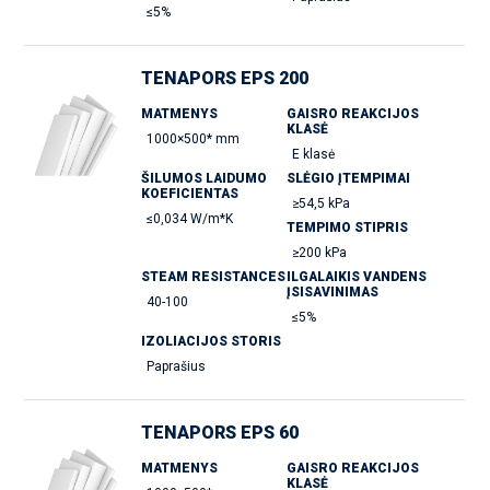
≤5%
TENAPORS EPS 200
MATMENYS
GAISRO REAKCIJOS
KLASĖ
1000×500* mm
E klasė
ŠILUMOS LAIDUMO
SLĖGIO ĮTEMPIMAI
KOEFICIENTAS
≥54,5 kPa
≤0,034 W/m*K
TEMPIMO STIPRIS
≥200 kPa
STEAM RESISTANCES
ILGALAIKIS VANDENS
ĮSISAVINIMAS
40-100
≤5%
IZOLIACIJOS STORIS
Paprašius
TENAPORS EPS 60
MATMENYS
GAISRO REAKCIJOS
KLASĖ