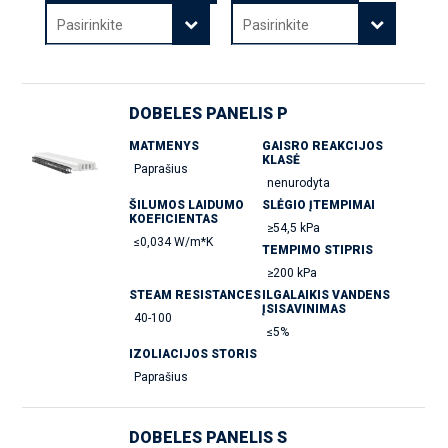
Pasirinkite
Pasirinkite
DOBELES PANELIS P
MATMENYS
GAISRO REAKCIJOS
KLASĖ
Paprašius
nenurodyta
ŠILUMOS LAIDUMO
SLĖGIO ĮTEMPIMAI
KOEFICIENTAS
≥54,5 kPa
≤0,034 W/m*K
TEMPIMO STIPRIS
≥200 kPa
STEAM RESISTANCES
ILGALAIKIS VANDENS
ĮSISAVINIMAS
40-100
≤5%
IZOLIACIJOS STORIS
Paprašius
DOBELES PANELIS S