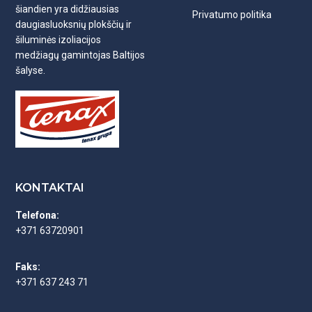
šiandien yra didžiausias
Privatumo politika
daugiasluoksnių plokščių ir
šiluminės izoliacijos
medžiagų gamintojas Baltijos
šalyse.
KONTAKTAI
Telefona:
+371 63720901
Faks:
+371 637 243 71