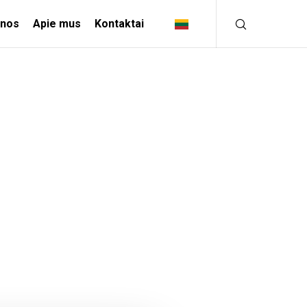
enos
Apie mus
Kontaktai
PRAMONINIAI
SPRENDIMAI
APDIRBAMOJI PRAMONĖ
KŪRYBINĖ INDUSTRIJA