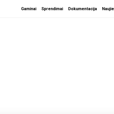
Gaminai
Sprendimai
Dokumentacija
Nauji
LIEKAMŲJŲ KLOJINIŲ
NIAI
SISTEMOS
Apšiltinti sienų klojiniai
Apšiltinti perdangos
klojiniai