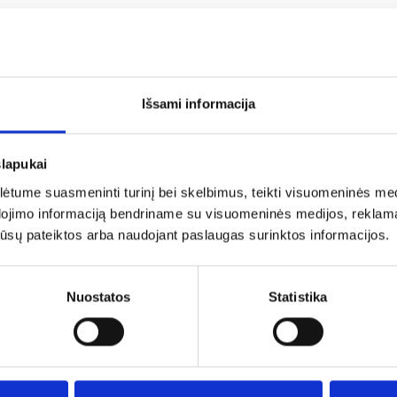
≥21,8 kPa
Išsami informacija
slapukai
tume suasmeninti turinį bei skelbimus, teikti visuomeninės medij
dojimo informaciją bendriname su visuomeninės medijos, reklamav
os jūsų pateiktos arba naudojant paslaugas surinktos informacijos.
Nuostatos
Statistika