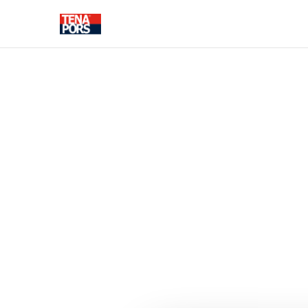
STATYBOS SPRENDIMAI
ŠILUMOS IZOLIACIJA
FASADO
DEKORATYVI
ELEMENTAI
Izoliaciniai įdėklai
Pamatų šilumos
izoliacija
Grindų šilumos
izoliacija
Sienos šilumos
izoliacija
Stogo šilumos izoliacija