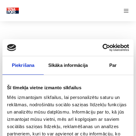
SILTUMIZOLĀCIJA
Siltumizolācijas čaulas
Pamatu siltumizolācija
Grīdas siltumizolācija
Sienu siltumizolācija
Jumta siltumizolācija
FASĀDES DEKORATĪVIE ELEMENTI
Piekrišana
Sīkāka informācija
Par
PALIEKOŠIE VEIDŅI
Siltinātie pārseguma veidņi
Siltinātie pamatu veidņi
Šī tīmekļa vietne izmanto sīkfailus
Siltinātie sienu veidņi
Siltinātie starpsienu elementi
Mēs izmantojam sīkfailus, lai personalizētu saturu un
reklāmas, nodrošinātu sociālo saziņas līdzekļu funkcijas
RAŽOŠANAS INDUSTRIJA
Platums 400-600mm
un analizētu mūsu datplūsmu. Informāciju par to, kā jūs
izmantojat mūsu vietni, mēs arī kopīgojam ar saviem
RADOŠĀ INDUSTRIJA
sociālās saziņas līdzekļu, reklamēšanas un analīzes
partneriem, kuri to var apvienot ar citu informāciju, ko