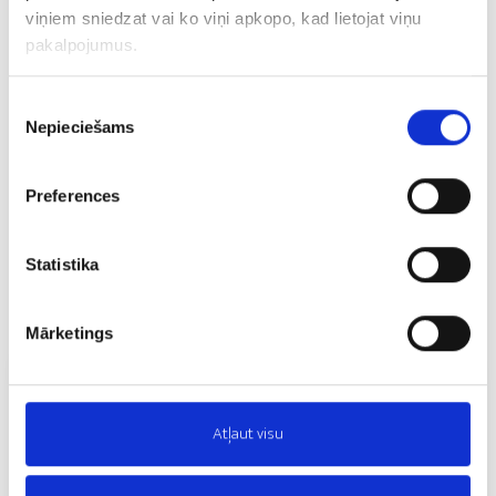
viņiem sniedzat vai ko viņi apkopo, kad lietojat viņu
pakalpojumus.
Piekrišanas
Nepieciešams
izvēle
Preferences
Statistika
Mārketings
Atļaut visu