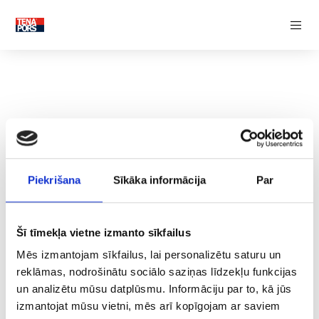
SILTUMIZOLĀCIJA
Siltumizolācijas čaulas
Pamatu siltumizolācija
Grīdas siltumizolācija
Sienu siltumizolācija
Jumta siltumizolācija
FASĀDES DEKORATĪVIE ELEMENTI
PALIEKOŠIE VEIDŅI
Piekrišana
Sīkāka informācija
Par
Siltinātie pārseguma veidņi
Siltinātie pamatu veidņi
Siltinātie sienu veidņi
Siltinātie starpsienu elementi
Šī tīmekļa vietne izmanto sīkfailus
RAŽOŠANAS INDUSTRIJA
Mēs izmantojam sīkfailus, lai personalizētu saturu un
reklāmas, nodrošinātu sociālo saziņas līdzekļu funkcijas
≤0,038 W/m*K
RADOŠĀ INDUSTRIJA
un analizētu mūsu datplūsmu. Informāciju par to, kā jūs
izmantojat mūsu vietni, mēs arī kopīgojam ar saviem