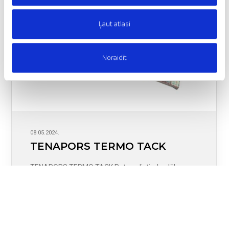
Ļaut atlasi
Noraidīt
08.05.2024.
TENAPORS TERMO TACK
TENAPORS TERMO TACK Putu polistirola plāksnes
paredzētas ūdens apkures sistēmas ierīkošanai
grīdās. Viegla ieklāšana; Iestrādāts rūtojums
vieglākai cauruļu izvietošanai; Labas…