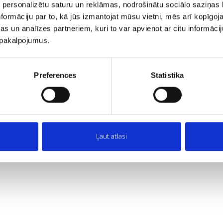
 personalizētu saturu un reklāmas, nodrošinātu sociālo saziņas l
formāciju par to, kā jūs izmantojat mūsu vietni, mēs arī kopīgo
PS) izstrādājumi no būvniecības un iepakojuma
s un analīzes partneriem, kuri to var apvienot ar citu informācij
u EPS izolācijas izstrādājumu fizikālās īpašības. Veikti pētījumi
u pakalpojumus.
Preferences
Statistika
Ļaut atlasi