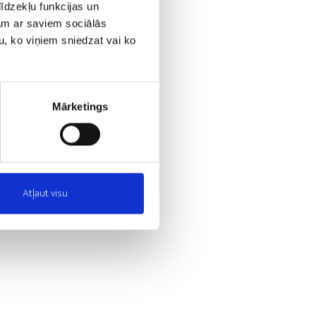
īdzekļu funkcijas un
jam ar saviem sociālās
u, ko viņiem sniedzat vai ko
Mārketings
Atļaut visu