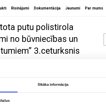
ukti
Risinājumi
Dokumentācija
Jaunumi
Par mums
tota putu polistirola
umi no būvniecības un
itumiem” 3.ceturksnis
KORATĪVIE
PALIEKOŠIE VEIDŅI
Siltinātie pārseguma
veidņi
Siltinātie pamatu veidņi
Sīkāka informācija
Siltinātie sienu veidņi
Siltinātie starpsienu
un citiem nozares komersantiem īsteno projektu Nr.
elementi
noloģiju kompetences centrs”, kuru līdzfinansē Eiropas
failus