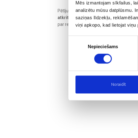
Mēs izmantojam sīkfailus, lai
analizētu mūsu datplūsmu. In
Pētījuma
“Uzputota putu polistirola (E
saziņas līdzekļu, reklamēšana
atkritumiem
” 3. ceturksnī pētītas birstoš
par regranulāta iegūšanas tehnoloģijām.
viņi apkopo, kad lietojat viņ
Piekrišanas
Nepieciešams
izvēle
Noraidīt