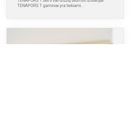
TENAPORS T skirti vamzdžių šilumos izoliacijai.
TENAPORS T gaminiai yra tiekiami…
06.02.2019.