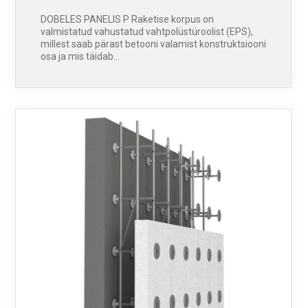
DOBELES PANELIS P Raketise korpus on
valmistatud vahustatud vahtpolüstüroolist (EPS),
millest saab pärast betooni valamist konstruktsiooni
osa ja mis täidab…