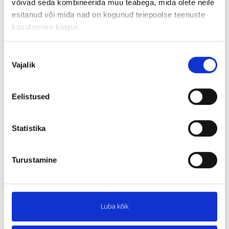
võivad seda kombineerida muu teabega, mida olete neile
esitanud või mida nad on kogunud teiepoolse teenuste
kasutamise käigus.
Nõusoleku
Vajalik
valik
Eelistused
Statistika
Turustamine
Luba kõik