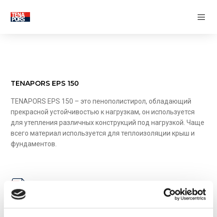
ТЕПЛОИЗОЛЯЦИЯ
Теплоизоляционные скорлупы
Теплоизоляция фундамента
Теплоизоляция пола
Теплоизоляция стен
Теплоизоляция крыши
TENAPORS EPS 150
ФАСАДНЫЕ ДЕКОРАТИВНЫЕ
ЭЛЕМЕНТЫ
TENAPORS EPS 150 – это пенополистирол, обладающий
прекрасной устойчивостью к нагрузкам, он используется
ЭЛЕМЕНТЫ СИСТЕМЫ НЕСЪЕМНОЙ
для утепления различных конструкций под нагрузкой. Чаще
ОПАЛУБКИ
всего материал используется для теплоизоляции крыш и
фундаментов.
Утеплённые панели перекрытия
Утеплённая стеновая опалубка
ОБРАБАТЫВАЮЩАЯ
ПРОМЫШЛЕННОСТЬ
Скачать PDF
ТВОРЧЕСКАЯ ИНДУСТРИЯ