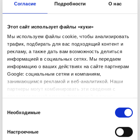
Согласие
Подробности
О нас
Этот сайт использует файлы «куки»
Мы используем файлы cookie, чтобы анализировать
трафик, подбирать для вас подходящий контент и
рекламу, а также дать вам возможность делиться
информацией в социальных сетях. Мы передаем
информацию о ваших действиях на сайте партнерам
Google: социальным сетям и компаниям,
занимающимся рекламой и веб-аналитикой. Наши
партнеры могут комбинировать эти сведения с
предоставленной вами информацией, а также
данными, которые они получили при использовании
Выбор
вами их сервисов.
Необходимые
согласия
ПРЕИМУЩЕСТВА
Настроечные