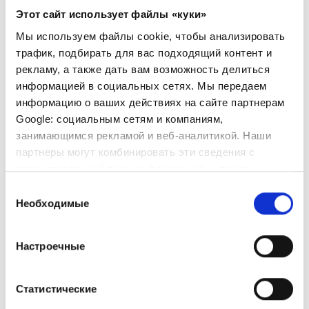
Этот сайт использует файлы «куки»
Мы используем файлы cookie, чтобы анализировать
трафик, подбирать для вас подходящий контент и
рекламу, а также дать вам возможность делиться
информацией в социальных сетях. Мы передаем
информацию о ваших действиях на сайте партнерам
Google: социальным сетям и компаниям,
занимающимся рекламой и веб-аналитикой. Наши
партнеры могут комбинировать эти сведения с
предоставленной вами информацией, а также
данными, которые они получили при использовании
Выбор
вами их сервисов.
Необходимые
согласия
Настроечные
Статистические