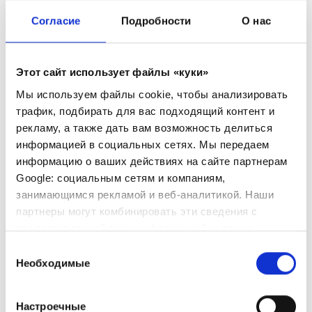
Согласие
Подробности
О нас
Этот сайт использует файлы «куки»
Мы используем файлы cookie, чтобы анализировать
трафик, подбирать для вас подходящий контент и
рекламу, а также дать вам возможность делиться
информацией в социальных сетях. Мы передаем
информацию о ваших действиях на сайте партнерам
Google: социальным сетям и компаниям,
занимающимся рекламой и веб-аналитикой. Наши
партнеры могут комбинировать эти сведения с
предоставленной вами информацией, а также
данными, которые они получили при использовании
Выбор
вами их сервисов.
Необходимые
согласия
Настроечные